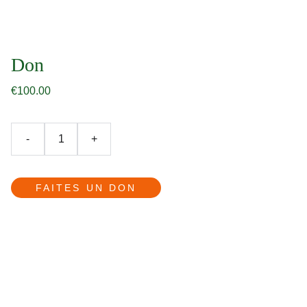
Don
€100.00
-
+
FAITES UN DON
Adiaamada
7 quater rue Girardin