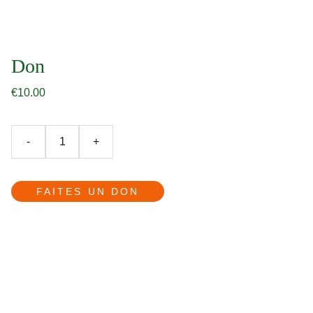
Don
€10.00
-
+
FAITES UN DON
Adiaamada
7 quater rue Girardin